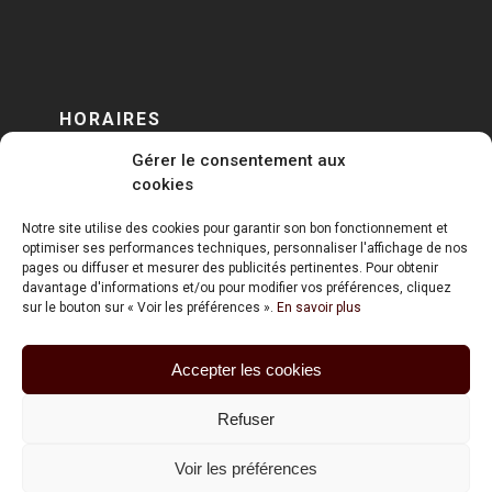
HORAIRES
Gérer le consentement aux
DU LUNDI AU VENDREDI
cookies
sur RENDEZ-VOUS
Notre site utilise des cookies pour garantir son bon fonctionnement et
optimiser ses performances techniques, personnaliser l'affichage de nos
pages ou diffuser et mesurer des publicités pertinentes. Pour obtenir
davantage d'informations et/ou pour modifier vos préférences, cliquez
sur le bouton sur « Voir les préférences ».
En savoir plus
Accepter les cookies
ART HOLDING @ 2020
Refuser
Mentions Légales
Voir les préférences