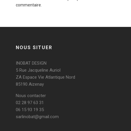
commentaire.
NOUS SITUER
INOBAT DESIGN
5 Rue Jacqueline Auriol
ZA Espace Vie Atlantique Nord
85190 Aizenay
Nous contacter
02 28 97 63 31
06 15 93 19 35
sarlinobat@gmail.com