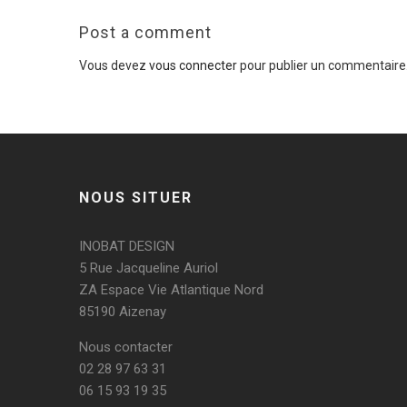
Post a comment
Vous devez
vous connecter
pour publier un commentaire
NOUS SITUER
INOBAT DESIGN
5 Rue Jacqueline Auriol
ZA Espace Vie Atlantique Nord
85190 Aizenay
Nous contacter
02 28 97 63 31
06 15 93 19 35