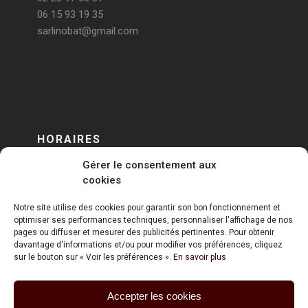
06 15 93 19 35
sarlinobat@gmail.com
HORAIRES
Gérer le consentement aux
DU LUNDI AU VENDREDI
cookies
sur RENDEZ-VOUS
Notre site utilise des cookies pour garantir son bon fonctionnement et
optimiser ses performances techniques, personnaliser l'affichage de nos
pages ou diffuser et mesurer des publicités pertinentes. Pour obtenir
davantage d'informations et/ou pour modifier vos préférences, cliquez
sur le bouton sur « Voir les préférences ».
En savoir plus
Accepter les cookies