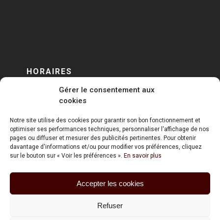
HORAIRES
Gérer le consentement aux
DU LUNDI AU VENDREDI
cookies
sur RENDEZ-VOUS
Notre site utilise des cookies pour garantir son bon fonctionnement et
optimiser ses performances techniques, personnaliser l'affichage de nos
pages ou diffuser et mesurer des publicités pertinentes. Pour obtenir
davantage d'informations et/ou pour modifier vos préférences, cliquez
sur le bouton sur « Voir les préférences ».
En savoir plus
Accepter les cookies
ART HOLDING @ 2020
Refuser
Mentions Légales