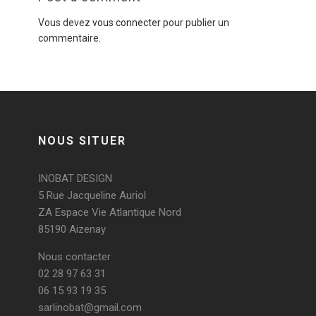
Vous devez
vous connecter
pour publier un
commentaire.
NOUS SITUER
INOBAT DESIGN
5 Rue Jacqueline Auriol
ZA Espace Vie Atlantique Nord
85190 Aizenay
Nous contacter
02 28 97 63 31
06 15 93 19 35
sarlinobat@gmail.com