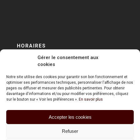
HORAIRES
Gérer le consentement aux
DU LUNDI AU VENDREDI
cookies
sur RENDEZ-VOUS
Notre site utilise des cookies pour garantir son bon fonctionnement et
optimiser ses performances techniques, personnaliser l'affichage de nos
pages ou diffuser et mesurer des publicités pertinentes. Pour obtenir
davantage d'informations et/ou pour modifier vos préférences, cliquez
sur le bouton sur « Voir les préférences ».
En savoir plus
Accepter les cookies
ART HOLDING @ 2020
Refuser
Mentions Légales