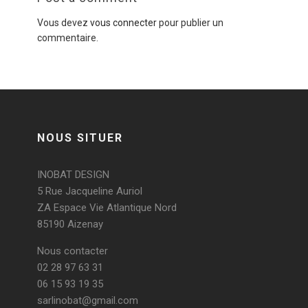
Vous devez
vous connecter
pour publier un
commentaire.
NOUS SITUER
INOBAT DESIGN
5 Rue Jacqueline Auriol
ZA Espace Vie Atlantique Nord
85190 Aizenay
Nous contacter
02 28 97 63 31
06 15 93 19 35
sarlinobat@gmail.com