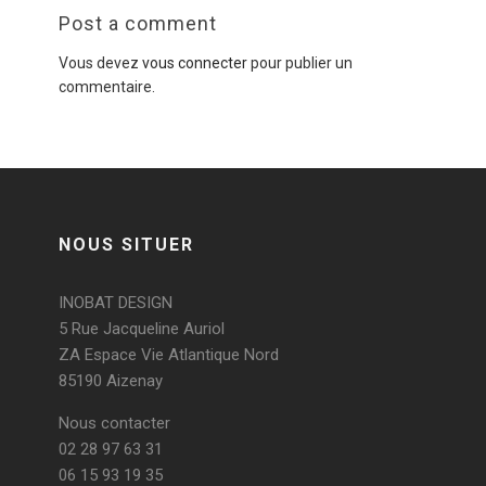
Post a comment
Vous devez
vous connecter
pour publier un
commentaire.
NOUS SITUER
INOBAT DESIGN
5 Rue Jacqueline Auriol
ZA Espace Vie Atlantique Nord
85190 Aizenay
Nous contacter
02 28 97 63 31
06 15 93 19 35