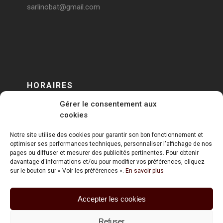
sarlinobat@gmail.com
HORAIRES
Gérer le consentement aux
DU LUNDI AU VENDREDI
cookies
sur RENDEZ-VOUS
Notre site utilise des cookies pour garantir son bon fonctionnement et
optimiser ses performances techniques, personnaliser l'affichage de nos
pages ou diffuser et mesurer des publicités pertinentes. Pour obtenir
davantage d'informations et/ou pour modifier vos préférences, cliquez
sur le bouton sur « Voir les préférences ».
En savoir plus
Accepter les cookies
ART HOLDING @ 2020
Refuser