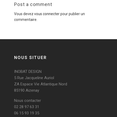
Post a comment
Vous devez
vous connecter
pour publier un
commentaire.
NOUS SITUER
INOBAT DESIGN
5 Rue Jacqueline Auriol
ZA Espace Vie Atlantique Nord
85190 Aizenay
Nous contacter
02 28 97 63 31
06 15 93 19 35