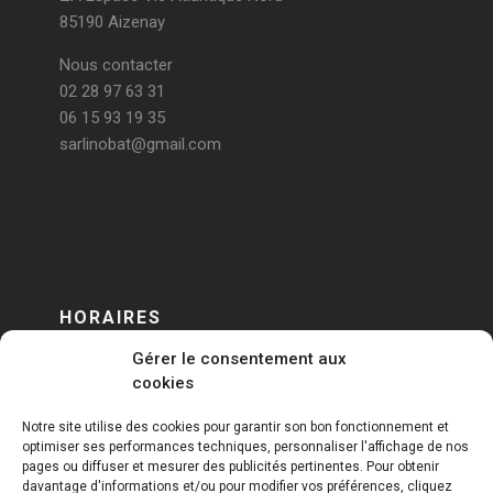
85190 Aizenay
Nous contacter
02 28 97 63 31
06 15 93 19 35
sarlinobat@gmail.com
HORAIRES
Gérer le consentement aux
DU LUNDI AU VENDREDI
cookies
sur RENDEZ-VOUS
Notre site utilise des cookies pour garantir son bon fonctionnement et
optimiser ses performances techniques, personnaliser l'affichage de nos
pages ou diffuser et mesurer des publicités pertinentes. Pour obtenir
davantage d'informations et/ou pour modifier vos préférences, cliquez