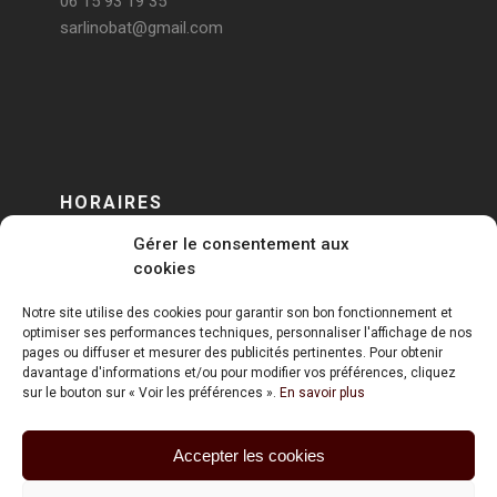
06 15 93 19 35
sarlinobat@gmail.com
HORAIRES
Gérer le consentement aux
DU LUNDI AU VENDREDI
cookies
sur RENDEZ-VOUS
Notre site utilise des cookies pour garantir son bon fonctionnement et
optimiser ses performances techniques, personnaliser l'affichage de nos
pages ou diffuser et mesurer des publicités pertinentes. Pour obtenir
davantage d'informations et/ou pour modifier vos préférences, cliquez
sur le bouton sur « Voir les préférences ».
En savoir plus
Accepter les cookies
ART HOLDING @ 2020