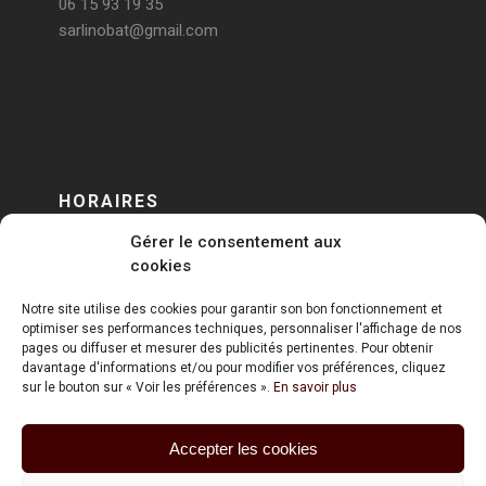
06 15 93 19 35
sarlinobat@gmail.com
HORAIRES
Gérer le consentement aux
DU LUNDI AU VENDREDI
cookies
sur RENDEZ-VOUS
Notre site utilise des cookies pour garantir son bon fonctionnement et
optimiser ses performances techniques, personnaliser l'affichage de nos
pages ou diffuser et mesurer des publicités pertinentes. Pour obtenir
davantage d'informations et/ou pour modifier vos préférences, cliquez
sur le bouton sur « Voir les préférences ».
En savoir plus
Accepter les cookies
ART HOLDING @ 2020