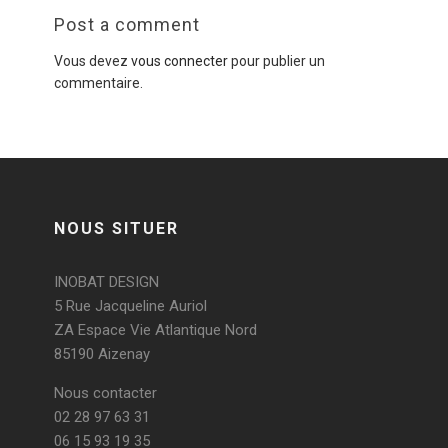
Post a comment
Vous devez
vous connecter
pour publier un
commentaire.
NOUS SITUER
INOBAT DESIGN
5 Rue Jacqueline Auriol
ZA Espace Vie Atlantique Nord
85190 Aizenay
Nous contacter
02 28 97 63 31
06 15 93 19 35