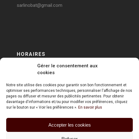
sarlinobat@gmail.com
HORAIRES
Gérer le consentement aux
DU LUNDI AU VENDREDI
cookies
sur RENDEZ-VOUS
Notre site utilise des cookies pour garantir son bon fonctionnement et
optimiser ses performances techniques, personnaliser l'affichage de nos
pages ou diffuser et mesurer des publicités pertinentes. Pour obtenir
davantage d'informations et/ou pour modifier vos préférences, cliquez
sur le bouton sur « Voir les préférences ».
En savoir plus
Accepter les cookies
ART HOLDING @ 2020
Refuser