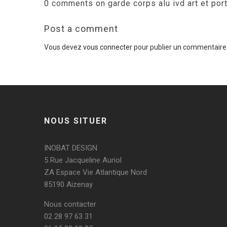
0 comments on garde corps alu ivd art et port
Post a comment
Vous devez
vous connecter
pour publier un commentaire
NOUS SITUER
INOBAT DESIGN
5 Rue Jacqueline Auriol
ZA Espace Vie Atlantique Nord
85190 Aizenay
Nous contacter
02 28 97 63 31