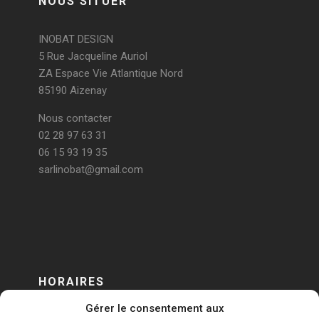
NOUS SITUER
INOBAT DESIGN
5 Rue Jacqueline Auriol
ZA Espace Vie Atlantique Nord
85190 Aizenay
Nous contacter
02 28 97 63 31
06 15 93 19 35
sarlinobat@gmail.com
HORAIRES
Gérer le consentement aux