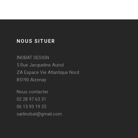
NOUS SITUER
INOBAT DESIGN
5 Rue Jacqueline Auriol
ZA Espace Vie Atlantique Nord
85190 Aizenay
Nous contacter
02 28 97 63 31
06 15 93 19 35
sarlinobat@gmail.com