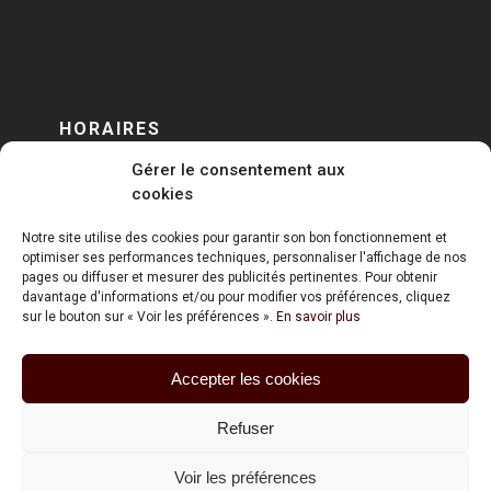
HORAIRES
Gérer le consentement aux
DU LUNDI AU VENDREDI
cookies
sur RENDEZ-VOUS
Notre site utilise des cookies pour garantir son bon fonctionnement et
optimiser ses performances techniques, personnaliser l'affichage de nos
pages ou diffuser et mesurer des publicités pertinentes. Pour obtenir
davantage d'informations et/ou pour modifier vos préférences, cliquez
sur le bouton sur « Voir les préférences ».
En savoir plus
Accepter les cookies
ART HOLDING @ 2020
Refuser
Mentions Légales
Voir les préférences