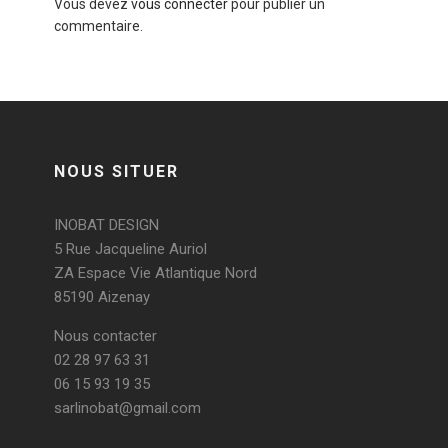
Vous devez
vous connecter
pour publier un
commentaire.
NOUS SITUER
INOBAT DESIGN
5 Rue Jacqueline Auriol
ZA Espace Vie Atlantique Nord
85190 Aizenay
Nous contacter
02 28 97 63 31
06 15 93 19 35
sarlinobat@gmail.com