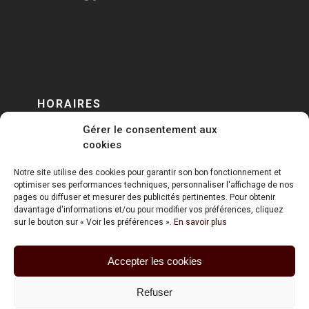
HORAIRES
Gérer le consentement aux
DU LUNDI AU VENDREDI
cookies
sur RENDEZ-VOUS
Notre site utilise des cookies pour garantir son bon fonctionnement et
optimiser ses performances techniques, personnaliser l'affichage de nos
pages ou diffuser et mesurer des publicités pertinentes. Pour obtenir
davantage d'informations et/ou pour modifier vos préférences, cliquez
sur le bouton sur « Voir les préférences ».
En savoir plus
Accepter les cookies
ART HOLDING @ 2020
Refuser
Mentions Légales