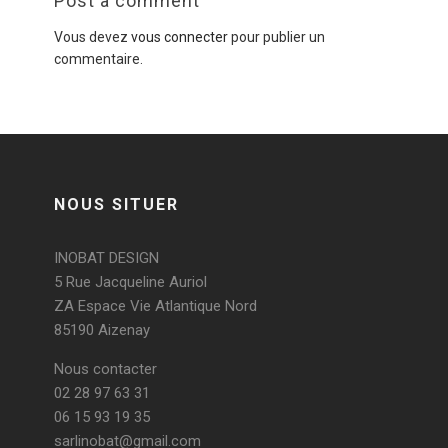
Post a comment
Vous devez
vous connecter
pour publier un
commentaire.
NOUS SITUER
INOBAT DESIGN
5 Rue Jacqueline Auriol
ZA Espace Vie Atlantique Nord
85190 Aizenay
Nous contacter
02 28 97 63 31
06 15 93 19 35
sarlinobat@gmail.com