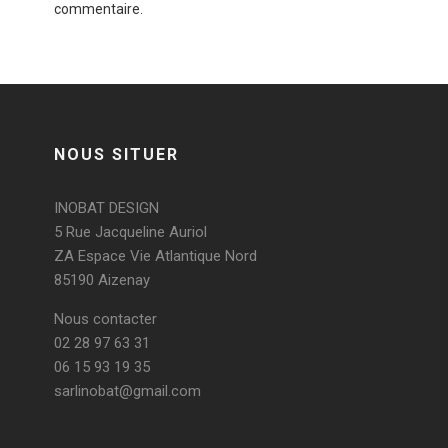
commentaire.
NOUS SITUER
INOBAT DESIGN
5 Rue Jacqueline Auriol
ZA Espace Vie Atlantique Nord
85190 Aizenay
Nous contacter
02 28 97 63 31
06 15 93 19 35
sarlinobat@gmail.com