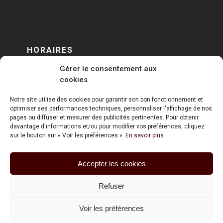
HORAIRES
Gérer le consentement aux
DU LUNDI AU VENDREDI
cookies
sur RENDEZ-VOUS
Notre site utilise des cookies pour garantir son bon fonctionnement et
optimiser ses performances techniques, personnaliser l'affichage de nos
pages ou diffuser et mesurer des publicités pertinentes. Pour obtenir
davantage d'informations et/ou pour modifier vos préférences, cliquez
sur le bouton sur « Voir les préférences ».
En savoir plus
Accepter les cookies
ART HOLDING @ 2020
Refuser
Mentions Légales
Voir les préférences