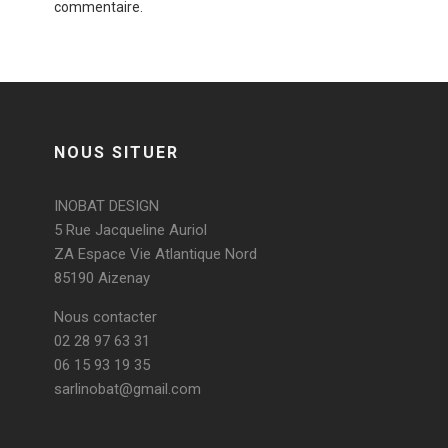
commentaire.
NOUS SITUER
INOBAT DESIGN
5 Rue Jacqueline Auriol
ZA Espace Vie Atlantique Nord
85190 Aizenay
Nous contacter
02 28 97 63 31
06 15 93 19 35
sarlinobat@gmail.com