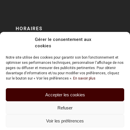
HORAIRES
Gérer le consentement aux
DU LUNDI AU VENDREDI
cookies
sur RENDEZ-VOUS
Notre site utilise des cookies pour garantir son bon fonctionnement et
optimiser ses performances techniques, personnaliser l'affichage de nos
pages ou diffuser et mesurer des publicités pertinentes. Pour obtenir
davantage d'informations et/ou pour modifier vos préférences, cliquez
sur le bouton sur « Voir les préférences ».
En savoir plus
Accepter les cookies
ART HOLDING @ 2020
Refuser
Mentions Légales
Voir les préférences