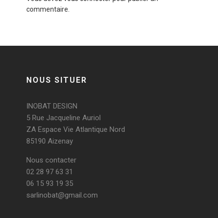
commentaire.
NOUS SITUER
INOBAT DESIGN
5 Rue Jacqueline Auriol
ZA Espace Vie Atlantique Nord
85190 Aizenay
Nous contacter
02 28 97 63 31
06 15 93 19 35
sarlinobat@gmail.com