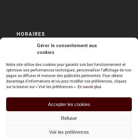
HORAIRES
Gérer le consentement aux
DU LUNDI AU VENDREDI
cookies
sur RENDEZ-VOUS
Notre site utilise des cookies pour garantir son bon fonctionnement et
optimiser ses performances techniques, personnaliser l'affichage de nos
pages ou diffuser et mesurer des publicités pertinentes. Pour obtenir
davantage d'informations et/ou pour modifier vos préférences, cliquez
sur le bouton sur « Voir les préférences ».
En savoir plus
Accepter les cookies
ART HOLDING @ 2020
Refuser
Mentions Légales
Voir les préférences