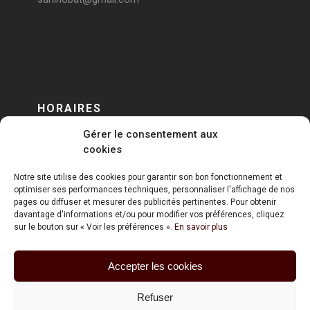
HORAIRES
Gérer le consentement aux
DU LUNDI AU VENDREDI
cookies
sur RENDEZ-VOUS
Notre site utilise des cookies pour garantir son bon fonctionnement et
optimiser ses performances techniques, personnaliser l'affichage de nos
pages ou diffuser et mesurer des publicités pertinentes. Pour obtenir
davantage d'informations et/ou pour modifier vos préférences, cliquez
sur le bouton sur « Voir les préférences ».
En savoir plus
Accepter les cookies
ART HOLDING @ 2020
Refuser