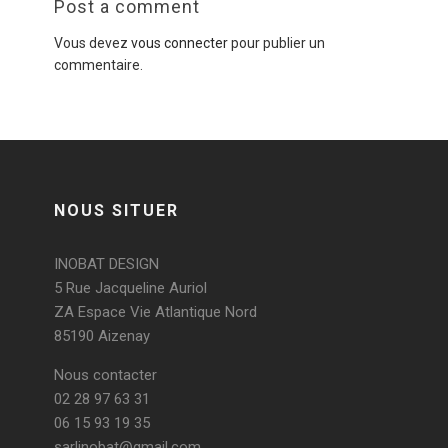
Post a comment
Vous devez
vous connecter
pour publier un
commentaire.
NOUS SITUER
INOBAT DESIGN
5 Rue Jacqueline Auriol
ZA Espace Vie Atlantique Nord
85190 Aizenay
Nous contacter
02 28 97 63 31
06 15 93 19 35
sarlinobat@gmail.com