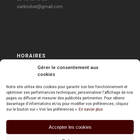
sarlinobat@gmail.com
HORAIRES
Gérer le consentement aux
DU LUNDI AU VENDREDI
cookies
sur RENDEZ-VOUS
Notre site utilise des cookies pour garantir son bon fonctionnement et
optimiser ses performances techniques, personnaliser l'affichage de nos
pages ou diffuser et mesurer des publicités pertinentes. Pour obtenir
davantage d'informations et/ou pour modifier vos préférences, cliquez
sur le bouton sur « Voir les préférences ».
En savoir plus
Accepter les cookies
ART HOLDING @ 2020