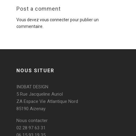
Post a comment
Vous devez
vous connecter
pour publier un
commentaire.
NOUS SITUER
INOBAT DESIGN
5 Rue Jacqueline Auriol
ZA Espace Vie Atlantique Nord
85190 Aizenay
Nous contacter
02 28 97 63 31
06 15 93 19 35