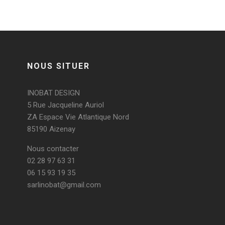
NOUS SITUER
INOBAT DESIGN
5 Rue Jacqueline Auriol
ZA Espace Vie Atlantique Nord
85190 Aizenay
Nous contacter
02 28 97 63 31
06 15 93 19 35
sarlinobat@gmail.com