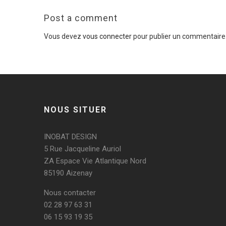
Post a comment
Vous devez
vous connecter
pour publier un commentaire
NOUS SITUER
INOBAT DESIGN
5 Rue Jacqueline Auriol
ZA Espace Vie Atlantique Nord
85190 Aizenay
Nous contacter
02 28 97 63 31
06 15 93 19 35