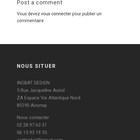
Post a comment
Vous devez
vous connecter
pour publier un
commentaire.
NOUS SITUER
INOBAT DESIGN
5 Rue Jacqueline Auriol
ZA Espace Vie Atlantique Nord
85190 Aizenay
Nous contacter
02 28 97 63 31
06 15 93 19 35