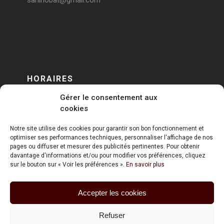
sarlinobat@gmail.com
HORAIRES
Gérer le consentement aux
DU LUNDI AU VENDREDI
cookies
sur RENDEZ-VOUS
Notre site utilise des cookies pour garantir son bon fonctionnement et
optimiser ses performances techniques, personnaliser l'affichage de nos
pages ou diffuser et mesurer des publicités pertinentes. Pour obtenir
davantage d'informations et/ou pour modifier vos préférences, cliquez
sur le bouton sur « Voir les préférences ».
En savoir plus
Accepter les cookies
ART HOLDING @ 2020
Refuser