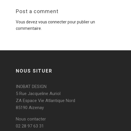
Post a comment
Vous devez
vous connecter
pour publier un
commentaire.
NOUS SITUER
INOBAT DESIGN
5 Rue Jacqueline Auriol
ZA Espace Vie Atlantique Nord
85190 Aizenay
Nous contacter
02 28 97 63 31