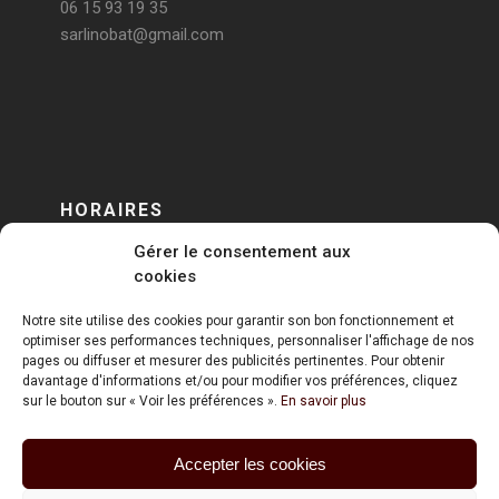
06 15 93 19 35
sarlinobat@gmail.com
HORAIRES
Gérer le consentement aux
DU LUNDI AU VENDREDI
cookies
sur RENDEZ-VOUS
Notre site utilise des cookies pour garantir son bon fonctionnement et
optimiser ses performances techniques, personnaliser l'affichage de nos
pages ou diffuser et mesurer des publicités pertinentes. Pour obtenir
davantage d'informations et/ou pour modifier vos préférences, cliquez
sur le bouton sur « Voir les préférences ».
En savoir plus
Accepter les cookies
ART HOLDING @ 2020