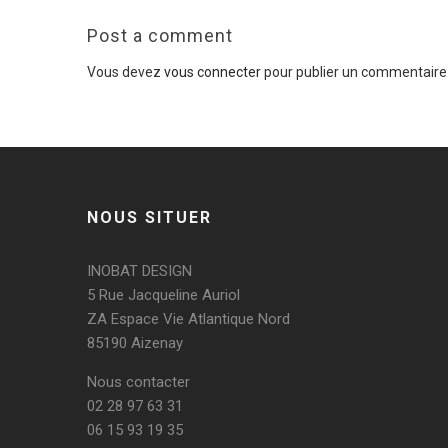
Post a comment
Vous devez
vous connecter
pour publier un commentaire
NOUS SITUER
INOBAT DESIGN
5 Rue Jacqueline Auriol
ZA Espace Vie Atlantique Nord
85190 Aizenay
Nous contacter
02 28 97 63 31
06 15 93 19 35