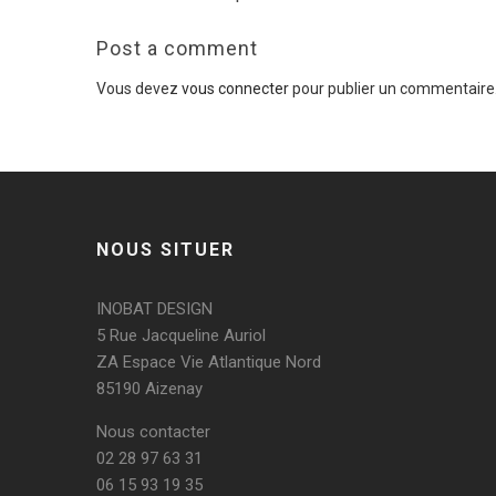
Post a comment
Vous devez
vous connecter
pour publier un commentaire
NOUS SITUER
INOBAT DESIGN
5 Rue Jacqueline Auriol
ZA Espace Vie Atlantique Nord
85190 Aizenay
Nous contacter
02 28 97 63 31
06 15 93 19 35