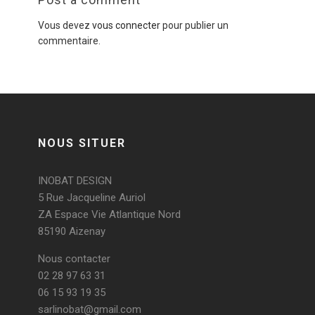
Vous devez
vous connecter
pour publier un
commentaire.
NOUS SITUER
INOBAT DESIGN
5 Rue Jacqueline Auriol
ZA Espace Vie Atlantique Nord
85190 Aizenay
Nous contacter
02 28 97 63 31
06 15 93 19 35
sarlinobat@gmail.com