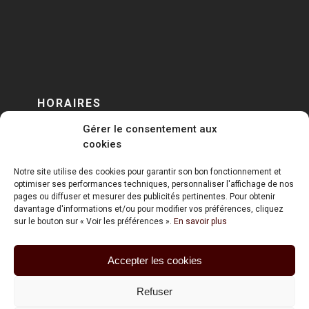
HORAIRES
Gérer le consentement aux
DU LUNDI AU VENDREDI
cookies
sur RENDEZ-VOUS
Notre site utilise des cookies pour garantir son bon fonctionnement et
optimiser ses performances techniques, personnaliser l'affichage de nos
pages ou diffuser et mesurer des publicités pertinentes. Pour obtenir
davantage d'informations et/ou pour modifier vos préférences, cliquez
sur le bouton sur « Voir les préférences ».
En savoir plus
Accepter les cookies
ART HOLDING @ 2020
Refuser
Mentions Légales