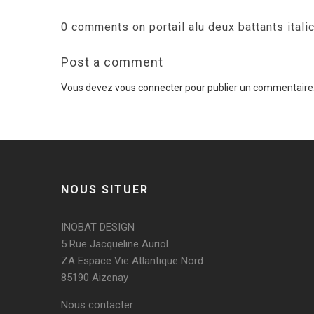
0 comments on portail alu deux battants italic 
Post a comment
Vous devez
vous connecter
pour publier un commentaire
NOUS SITUER
INOBAT DESIGN
5 Rue Jacqueline Auriol
ZA Espace Vie Atlantique Nord
85190 Aizenay
Nous contacter