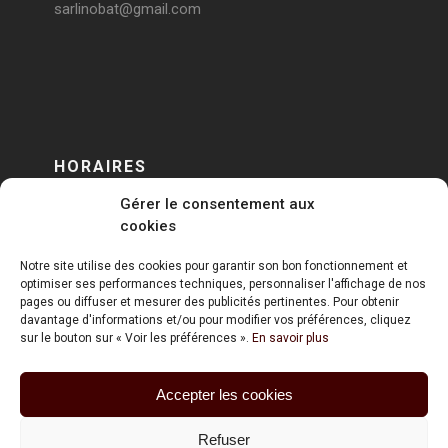
sarlinobat@gmail.com
HORAIRES
Gérer le consentement aux
DU LUNDI AU VENDREDI
cookies
sur RENDEZ-VOUS
Notre site utilise des cookies pour garantir son bon fonctionnement et
optimiser ses performances techniques, personnaliser l'affichage de nos
pages ou diffuser et mesurer des publicités pertinentes. Pour obtenir
davantage d'informations et/ou pour modifier vos préférences, cliquez
sur le bouton sur « Voir les préférences ».
En savoir plus
Accepter les cookies
ART HOLDING @ 2020
Refuser