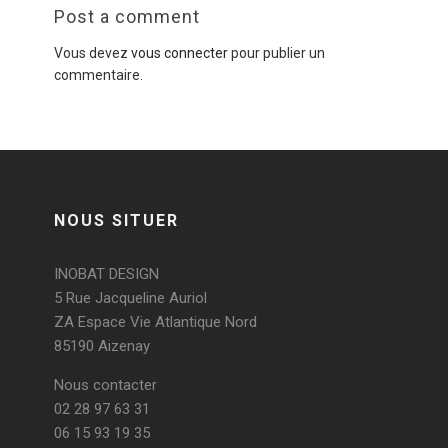
Post a comment
Vous devez
vous connecter
pour publier un
commentaire.
NOUS SITUER
INOBAT DESIGN
5 Rue Jacqueline Auriol
ZA Espace Vie Atlantique Nord
85190 Aizenay
Nous contacter
02 28 97 63 31
06 15 93 19 35