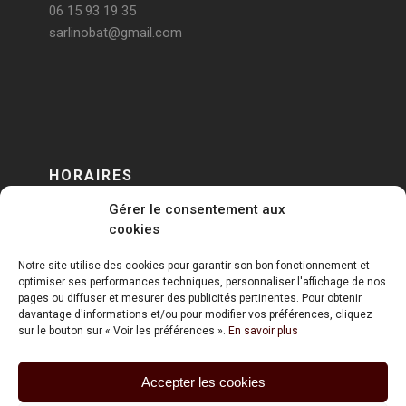
06 15 93 19 35
sarlinobat@gmail.com
HORAIRES
Gérer le consentement aux
DU LUNDI AU VENDREDI
cookies
sur RENDEZ-VOUS
Notre site utilise des cookies pour garantir son bon fonctionnement et
optimiser ses performances techniques, personnaliser l'affichage de nos
pages ou diffuser et mesurer des publicités pertinentes. Pour obtenir
davantage d'informations et/ou pour modifier vos préférences, cliquez
sur le bouton sur « Voir les préférences ».
En savoir plus
Accepter les cookies