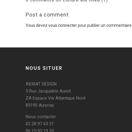
Post a comment
Vous devez
vous connecter
pour publier un commentaire
NOUS SITUER
INOBAT DESIGN
5 Rue Jacqueline Auriol
ZA Espace Vie Atlantique Nord
85190 Aizenay
Nous contacter
02 28 97 63 31
06 15 93 19 35