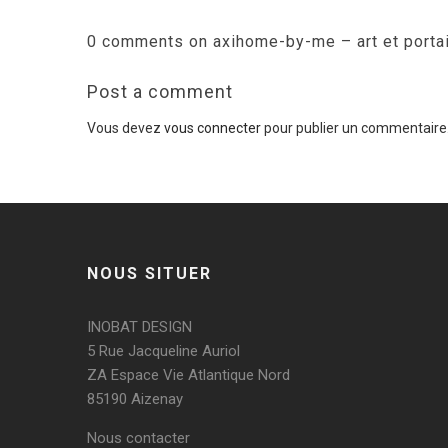
0 comments on axihome-by-me – art et porta
Post a comment
Vous devez
vous connecter
pour publier un commentaire
NOUS SITUER
INOBAT DESIGN
5 Rue Jacqueline Auriol
ZA Espace Vie Atlantique Nord
85190 Aizenay
Nous contacter