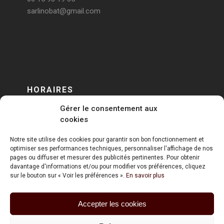
sarlinobat@gmail.com
HORAIRES
Gérer le consentement aux
DU LUNDI AU VENDREDI
cookies
sur RENDEZ-VOUS
Notre site utilise des cookies pour garantir son bon fonctionnement et
optimiser ses performances techniques, personnaliser l'affichage de nos
pages ou diffuser et mesurer des publicités pertinentes. Pour obtenir
davantage d'informations et/ou pour modifier vos préférences, cliquez
sur le bouton sur « Voir les préférences ».
En savoir plus
Accepter les cookies
ART HOLDING @ 2020