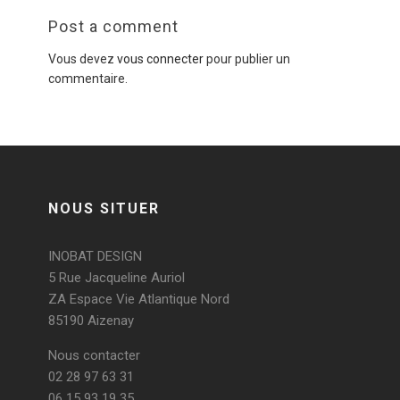
Post a comment
Vous devez
vous connecter
pour publier un
commentaire.
NOUS SITUER
INOBAT DESIGN
5 Rue Jacqueline Auriol
ZA Espace Vie Atlantique Nord
85190 Aizenay
Nous contacter
02 28 97 63 31
06 15 93 19 35