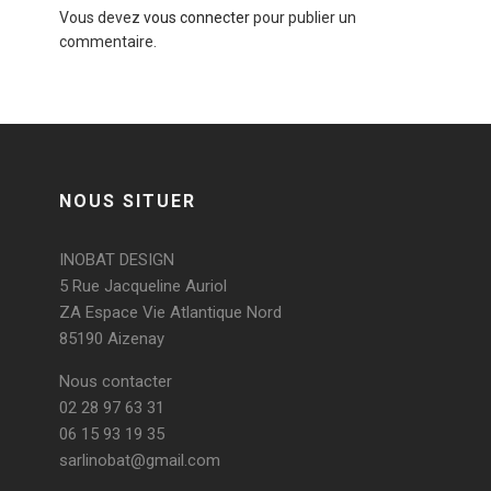
Vous devez
vous connecter
pour publier un
commentaire.
NOUS SITUER
INOBAT DESIGN
5 Rue Jacqueline Auriol
ZA Espace Vie Atlantique Nord
85190 Aizenay
Nous contacter
02 28 97 63 31
06 15 93 19 35
sarlinobat@gmail.com