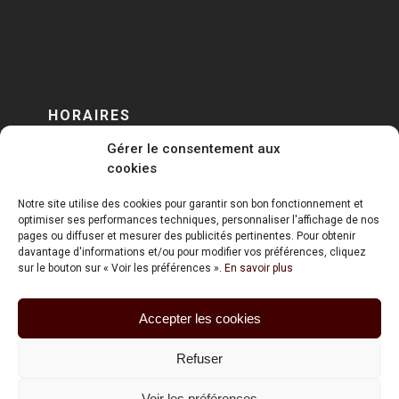
HORAIRES
Gérer le consentement aux
DU LUNDI AU VENDREDI
cookies
sur RENDEZ-VOUS
Notre site utilise des cookies pour garantir son bon fonctionnement et
optimiser ses performances techniques, personnaliser l'affichage de nos
pages ou diffuser et mesurer des publicités pertinentes. Pour obtenir
davantage d'informations et/ou pour modifier vos préférences, cliquez
sur le bouton sur « Voir les préférences ».
En savoir plus
Accepter les cookies
ART HOLDING @ 2020
Refuser
Mentions Légales
Voir les préférences