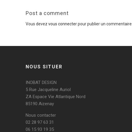
Post a comment
Vous devez
vous connecter
pour publier un commentaire
NOUS SITUER
INOBAT DESIGN
5 Rue Jacqueline Auriol
ZA Espace Vie Atlantique Nord
85190 Aizenay
Nous contacter
02 28 97 63 31
06 15 93 19 35