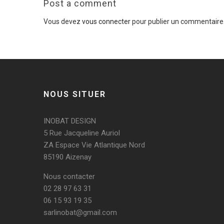
Post a comment
Vous devez
vous connecter
pour publier un commentaire
NOUS SITUER
INOBAT DESIGN
5 Rue Jacqueline Auriol
ZA Espace Vie Atlantique Nord
85190 Aizenay
Nous contacter
02 28 97 63 31
06 15 93 19 35
sarlinobat@gmail.com