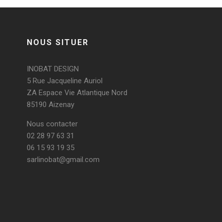
NOUS SITUER
INOBAT DESIGN
5 Rue Jacqueline Auriol
ZA Espace Vie Atlantique Nord
85190 Aizenay
Nous contacter
02 28 97 63 31
06 15 93 19 35
sarlinobat@gmail.com