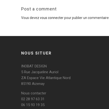
Post a comment
Vous devez
vous connecter
pour publier un commentaire
NOUS SITUER
INOBAT DESIGN
5 Rue Jacqueline Auriol
ZA Espace Vie Atlantique Nord
85190 Aizenay
Nous contacter
02 28 97 63 31
06 15 93 19 35