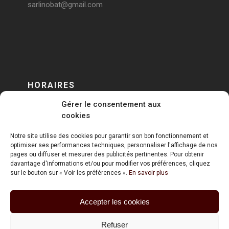
sarlinobat@gmail.com
HORAIRES
Gérer le consentement aux
DU LUNDI AU VENDREDI
cookies
sur RENDEZ-VOUS
Notre site utilise des cookies pour garantir son bon fonctionnement et
optimiser ses performances techniques, personnaliser l'affichage de nos
pages ou diffuser et mesurer des publicités pertinentes. Pour obtenir
davantage d'informations et/ou pour modifier vos préférences, cliquez
sur le bouton sur « Voir les préférences ».
En savoir plus
Accepter les cookies
ART HOLDING @ 2020
Refuser