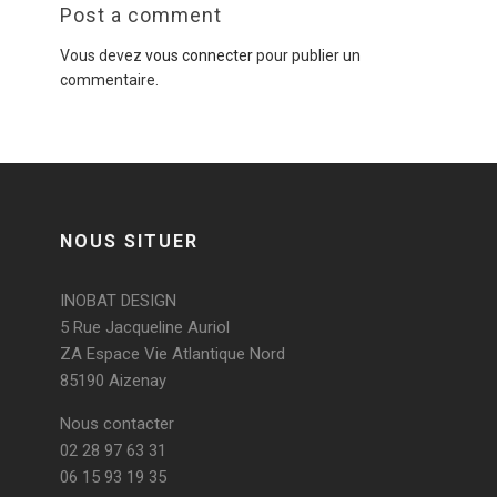
Post a comment
Vous devez
vous connecter
pour publier un
commentaire.
NOUS SITUER
INOBAT DESIGN
5 Rue Jacqueline Auriol
ZA Espace Vie Atlantique Nord
85190 Aizenay
Nous contacter
02 28 97 63 31
06 15 93 19 35