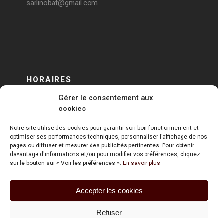
sarlinobat@gmail.com
HORAIRES
Gérer le consentement aux
DU LUNDI AU VENDREDI
cookies
sur RENDEZ-VOUS
Notre site utilise des cookies pour garantir son bon fonctionnement et
optimiser ses performances techniques, personnaliser l'affichage de nos
pages ou diffuser et mesurer des publicités pertinentes. Pour obtenir
davantage d'informations et/ou pour modifier vos préférences, cliquez
sur le bouton sur « Voir les préférences ».
En savoir plus
Accepter les cookies
ART HOLDING @ 2020
Refuser