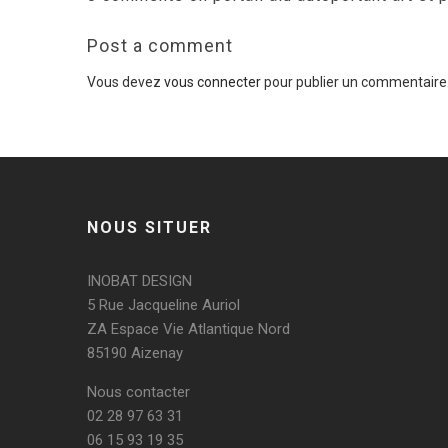
Post a comment
Vous devez
vous connecter
pour publier un commentaire
NOUS SITUER
INOBAT DESIGN
5 Rue Jacqueline Auriol
ZA Espace Vie Atlantique Nord
85190 Aizenay
Nous contacter
02 28 97 63 31
06 15 93 19 35