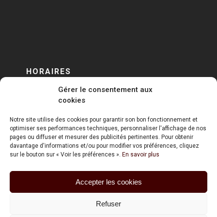
HORAIRES
Gérer le consentement aux
DU LUNDI AU VENDREDI
cookies
sur RENDEZ-VOUS
Notre site utilise des cookies pour garantir son bon fonctionnement et
optimiser ses performances techniques, personnaliser l'affichage de nos
pages ou diffuser et mesurer des publicités pertinentes. Pour obtenir
davantage d'informations et/ou pour modifier vos préférences, cliquez
sur le bouton sur « Voir les préférences ».
En savoir plus
Accepter les cookies
ART HOLDING @ 2020
Refuser
Mentions Légales