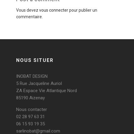
Vous devez
vous connecter
pour publier un
commentaire.
NOUS SITUER
INOBAT DESIGN
5 Rue Jacqueline Auriol
ZA Espace Vie Atlantique Nord
85190 Aizenay
Nous contacter
02 28 97 63 31
06 15 93 19 35
sarlinobat@gmail.com