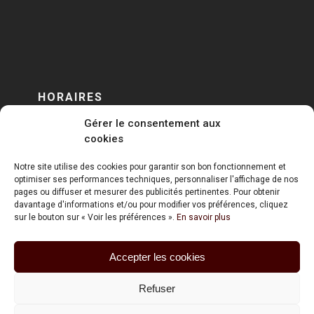
HORAIRES
Gérer le consentement aux
DU LUNDI AU VENDREDI
cookies
sur RENDEZ-VOUS
Notre site utilise des cookies pour garantir son bon fonctionnement et
optimiser ses performances techniques, personnaliser l'affichage de nos
pages ou diffuser et mesurer des publicités pertinentes. Pour obtenir
davantage d'informations et/ou pour modifier vos préférences, cliquez
sur le bouton sur « Voir les préférences ».
En savoir plus
Accepter les cookies
ART HOLDING @ 2020
Refuser
Mentions Légales