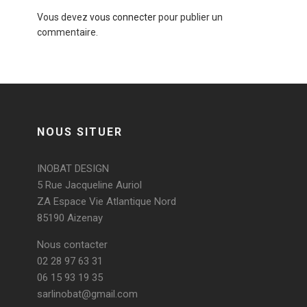
Vous devez
vous connecter
pour publier un
commentaire.
NOUS SITUER
INOBAT DESIGN
5 Rue Jacqueline Auriol
ZA Espace Vie Atlantique Nord
85190 Aizenay
Nous contacter
02 28 97 63 31
06 15 93 19 35
sarlinobat@gmail.com