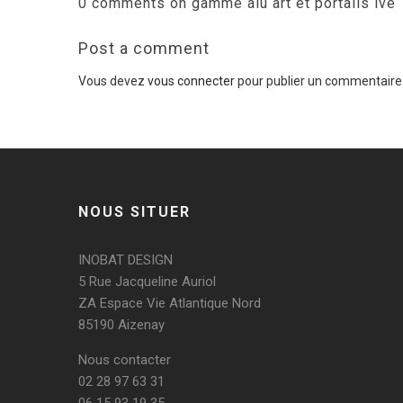
0 comments on gamme alu art et portails ive
Post a comment
Vous devez
vous connecter
pour publier un commentaire
NOUS SITUER
INOBAT DESIGN
5 Rue Jacqueline Auriol
ZA Espace Vie Atlantique Nord
85190 Aizenay
Nous contacter
02 28 97 63 31