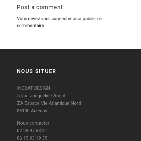
Post a comment
Vous devez
vous connecter
pour publier un
commentaire.
NOUS SITUER
INOBAT DESIGN
5 Rue Jacqueline Auriol
ZA Espace Vie Atlantique Nord
85190 Aizenay
Nous contacter
02 28 97 63 31
06 15 93 19 35