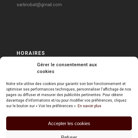
sarlinobat@gmail.com
HORAIRES
Gérer le consentement aux
DU LUNDI AU VENDREDI
cookies
sur RENDEZ-VOUS
Notre site utilise des cookies pour garantir son bon fonctionnement et
optimiser ses performances techniques, personnaliser l'affichage de nos
pages ou diffuser et mesurer des publicités pertinentes. Pour obtenir
davantage d'informations et/ou pour modifier vos préférences, cliquez
sur le bouton sur « Voir les préférences ».
En savoir plus
Accepter les cookies
ART HOLDING @ 2020
Refuser