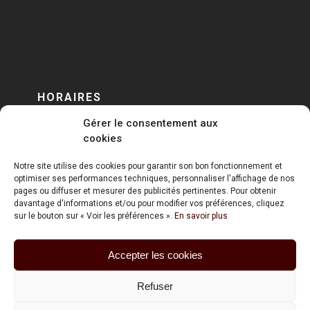
HORAIRES
Gérer le consentement aux
DU LUNDI AU VENDREDI
cookies
sur RENDEZ-VOUS
Notre site utilise des cookies pour garantir son bon fonctionnement et
optimiser ses performances techniques, personnaliser l'affichage de nos
pages ou diffuser et mesurer des publicités pertinentes. Pour obtenir
davantage d'informations et/ou pour modifier vos préférences, cliquez
sur le bouton sur « Voir les préférences ».
En savoir plus
Accepter les cookies
ART HOLDING @ 2020
Refuser
Mentions Légales