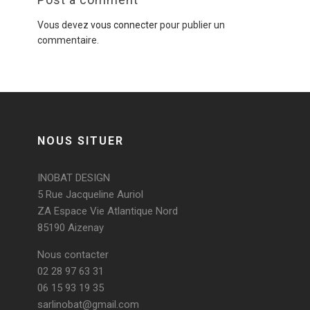
Vous devez
vous connecter
pour publier un
commentaire.
NOUS SITUER
INOBAT DESIGN
5 Rue Jacqueline Auriol
ZA Espace Vie Atlantique Nord
85190 Aizenay
Nous contacter
02 28 97 63 31
06 15 93 19 35
sarlinobat@gmail.com