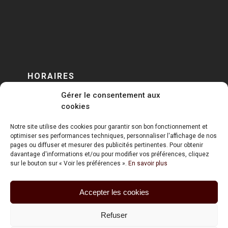
HORAIRES
Gérer le consentement aux
DU LUNDI AU VENDREDI
cookies
sur RENDEZ-VOUS
Notre site utilise des cookies pour garantir son bon fonctionnement et
optimiser ses performances techniques, personnaliser l'affichage de nos
pages ou diffuser et mesurer des publicités pertinentes. Pour obtenir
davantage d'informations et/ou pour modifier vos préférences, cliquez
sur le bouton sur « Voir les préférences ».
En savoir plus
Accepter les cookies
ART HOLDING @ 2020
Refuser
Mentions Légales