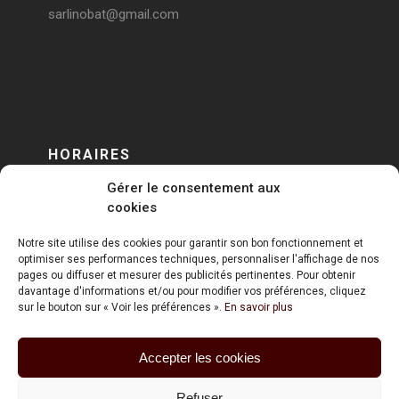
sarlinobat@gmail.com
HORAIRES
Gérer le consentement aux
DU LUNDI AU VENDREDI
cookies
sur RENDEZ-VOUS
Notre site utilise des cookies pour garantir son bon fonctionnement et
optimiser ses performances techniques, personnaliser l'affichage de nos
pages ou diffuser et mesurer des publicités pertinentes. Pour obtenir
davantage d'informations et/ou pour modifier vos préférences, cliquez
sur le bouton sur « Voir les préférences ».
En savoir plus
Accepter les cookies
ART HOLDING @ 2020
Refuser