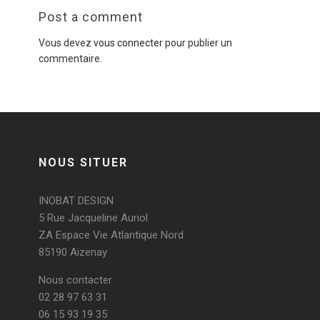
Post a comment
Vous devez
vous connecter
pour publier un
commentaire.
NOUS SITUER
INOBAT DESIGN
5 Rue Jacqueline Auriol
ZA Espace Vie Atlantique Nord
85190 Aizenay
Nous contacter
02 28 97 63 31
06 15 93 19 35