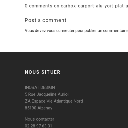
0 comments on carbox-carport-alu-yoit-plat-
Post a comment
Vous devez
vous connecter
pour publier un commentaire
NOUS SITUER
INOBAT DESIGN
5 Rue Jacqueline Auriol
ZA Espace Vie Atlantique Nord
85190 Aizenay
Nous contacter
02 28 97 63 31